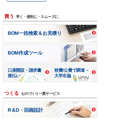
買う
早く・便利に・スムーズに
BOM一括検索＆お見積り
BOM作成ツール
口座開設・請求書
校費/公費で調達－
後払い
大学生協
つくる
ものづくり一貫サービス
R＆D・回路設計