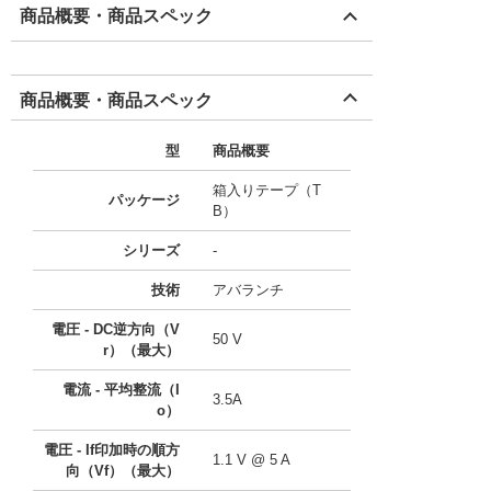
商品概要・商品スペック
商品概要・商品スペック
型
商品概要
箱入りテープ（T
パッケージ
B）
シリーズ
-
技術
アバランチ
電圧 - DC逆方向（V
50 V
r）（最大）
電流 - 平均整流（I
3.5A
o）
電圧 - If印加時の順方
1.1 V @ 5 A
向（Vf）（最大）