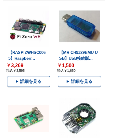
【RASPIZWHSC006
【MR-CH9329EMU-U
5】Raspberr...
SB】USB接続版...
￥3,269
￥1,500
税込￥3,595
税込￥1,650
詳細を見る
詳細を見る