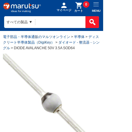
0
マイページ
MENU
カート
電子部品・半導体通販のマルツオンライン
>
半導体
>
ディス
クリート半導体製品（DigiKey）
>
ダイオード - 整流器 - シン
グル
> DIODE AVALANCHE 50V 3.5A SOD64