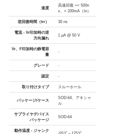
高速回復 =< 500n
速度
s、> 200mA（Io）
逆回復時間（trr）
30 ns
電流 - Vr印加時の逆
1 µA @ 50 V
方向漏れ
Vr、F印加時の静電容
-
量
グレード
-
認定
-
取り付けタイプ
スルーホール
SOD-64、アキシャ
パッケージ/ケース
ル
サプライヤデバイス
SOD-64
パッケージ
動作温度 - ジャンク
-55°C～175°C