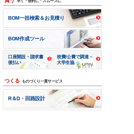
買う
早く・便利に・スムーズに
BOM一括検索＆お見積り
BOM作成ツール
口座開設・請求書
校費/公費で調達－
後払い
大学生協
つくる
ものづくり一貫サービス
R＆D・回路設計
基板設計・製造・実装