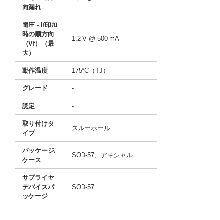
向漏れ
電圧 - If印加
時の順方向
1.2 V @ 500 mA
（Vf）（最
大）
動作温度
175°C（TJ）
グレード
-
認定
-
取り付けタ
スルーホール
イプ
パッケージ/
SOD-57、アキシャル
ケース
サプライヤ
デバイスパ
SOD-57
ッケージ
11773800
!041! BZT03C120-TAP