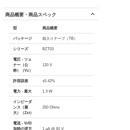
商品概要・商品スペック
型
商品概要
パッケージ
箱入りテープ（TB）
シリーズ
BZT03
電圧 - ツェ
ナー（公
120 V
称）（Vz）
許容誤差
±5.42%
電力 - 最大
1.3 W
インピーダ
ンス（最
250 Ohms
大）（Zzt）
電流 - Vr印
加時の逆方
1 µA @ 91 V