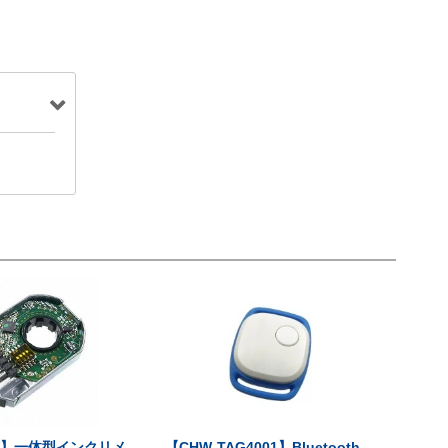
-V】一体型インクリメ
【CHW-TAG4001】Bluetooth