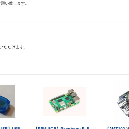
お願い致します。
いただけます。
-USB】USB
【RPI5-8GB】Raspberry Pi 5...
【AMT102