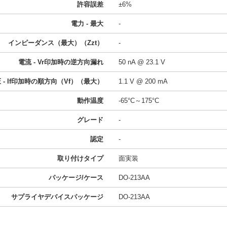
許容誤差
±6%
電力 - 最大
-
インピーダンス（最大）（Zzt）
-
電流 - Vr印加時の逆方向漏れ
50 nA @ 23.1 V
 - If印加時の順方向（Vf）（最大）
1.1 V @ 200 mA
動作温度
-65°C～175°C
グレード
-
認定
-
取り付けタイプ
面実装
パッケージ/ケース
DO-213AA
サプライヤデバイスパッケージ
DO-213AA