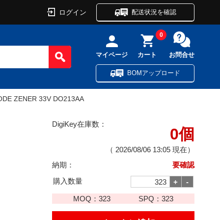
ログイン
配送状況を確認
0
マイページ
カート
お問合せ
BOMアップロード
ODE ZENER 33V DO213AA
DigiKey在庫数：
0個
（
2026/08/06 13:05
現在）
納期：
要確認
購入数量
MOQ：
323
SPQ：
323