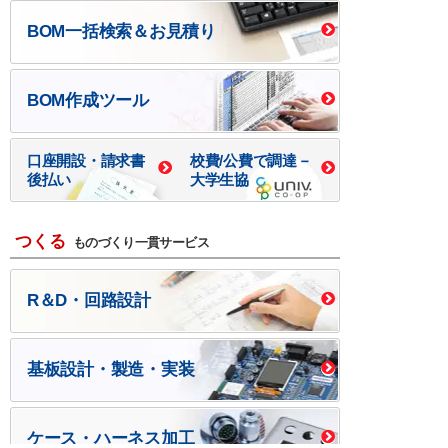
BOM一括検索＆お見積り
BOM作成ツール
口座開設・請求書
校費/公費で調達－
後払い
大学生協
つくる
ものづくり一貫サービス
R＆D・回路設計
基板設計・製造・実装
ケース・ハーネス加工