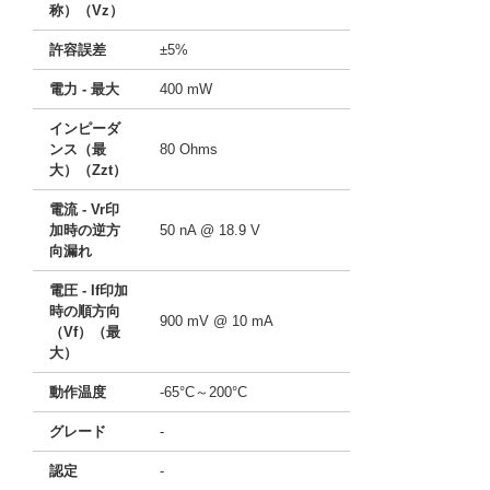
称）（Vz）
許容誤差
±5%
電力 - 最大
400 mW
インピーダ
ンス（最
80 Ohms
大）（Zzt）
電流 - Vr印
加時の逆方
50 nA @ 18.9 V
向漏れ
電圧 - If印加
時の順方向
900 mV @ 10 mA
（Vf）（最
大）
動作温度
-65°C～200°C
グレード
-
認定
-