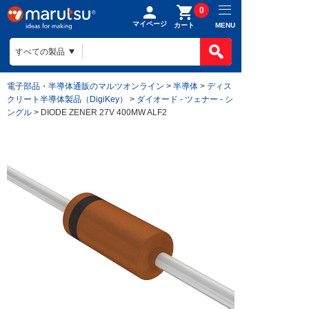
0
マイページ
MENU
カート
電子部品・半導体通販のマルツオンライン
>
半導体
>
ディス
クリート半導体製品（DigiKey）
>
ダイオード - ツェナー - シ
ングル
> DIODE ZENER 27V 400MW ALF2