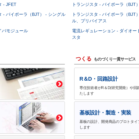
- JFET
トランジスタ - バイポーラ（BJT） 
- バイポーラ（BJT） - シングル
トランジスタ - バイポーラ（BJT）
ル、プリバイアス
イバモジュール
電流レギュレーション - ダイオ
スタ
つくる
ものづくり一貫サービス
R＆D・回路設計
専任技術者がR＆D(研究開発）や回
たします
基板設計・製造・実装
基板の設計、開発商品のプロトタイ
します