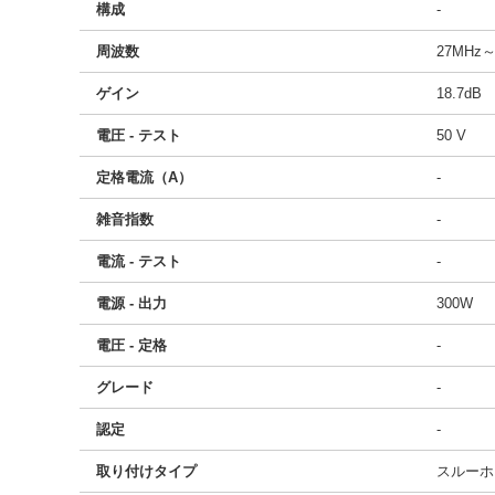
構成
-
周波数
27MHz～
ゲイン
18.7dB
電圧 - テスト
50 V
定格電流（A）
-
雑音指数
-
電流 - テスト
-
電源 - 出力
300W
電圧 - 定格
-
グレード
-
認定
-
取り付けタイプ
スルーホ