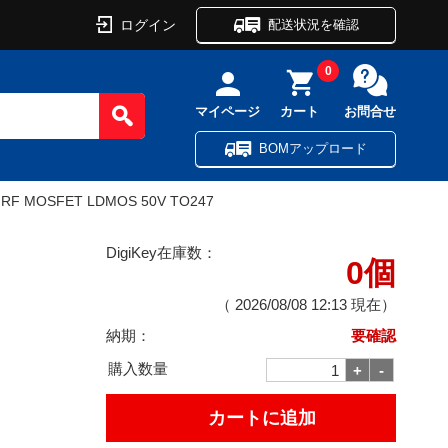
ログイン
配送状況を確認
0
マイページ
カート
お問合せ
BOMアップロード
 RF MOSFET LDMOS 50V TO247
DigiKey在庫数：
0個
（
2026/08/08 12:13
現在）
納期：
要確認
購入数量