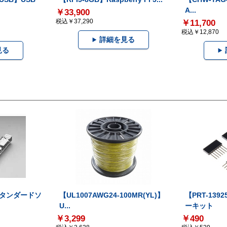
A...
￥33,900
税込￥37,290
￥11,700
税込￥12,870
詳細を見る
見る
】スタンダードソ
【UL1007AWG24-100MR(YL)】
【PRT-139
U...
ーキット
￥3,299
￥490