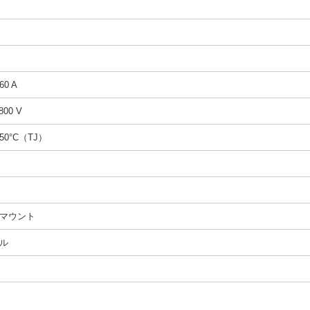
60 A
800 V
150°C（TJ）
マウント
ル