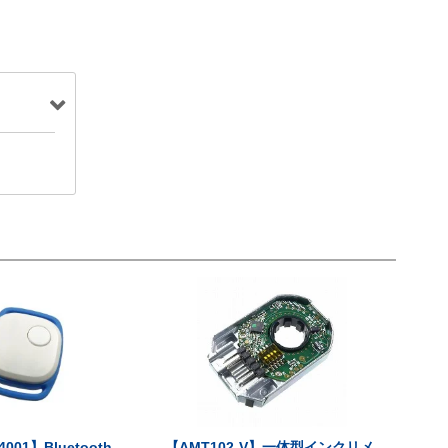
001】Bluetooth
【AMT102-V】一体型インクリメ