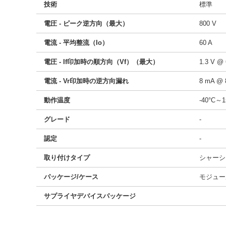
技術
標準
電圧 - ピーク逆方向（最大）
800 V
電流 - 平均整流（Io）
60 A
電圧 - If印加時の順方向（Vf）（最大）
1.3 V @ 
電流 - Vr印加時の逆方向漏れ
8 mA @ 
動作温度
-40°C～
グレード
-
認定
-
取り付けタイプ
シャーシ
パッケージ/ケース
モジュー
サプライヤデバイスパッケージ
41969185
!041! DF60LA80