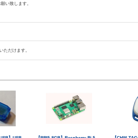
お願い致します。
いただけます。
-USB】USB
【RPI5-8GB】Raspberry Pi 5...
【CHW-TAG4