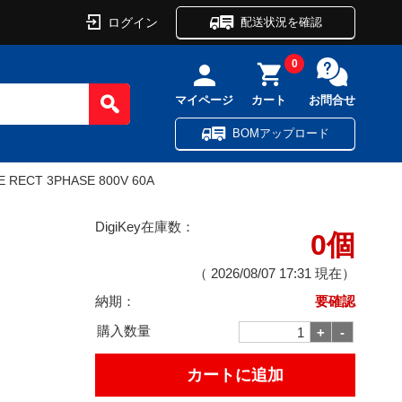
ログイン
配送状況を確認
0
マイページ
カート
お問合せ
BOMアップロード
E RECT 3PHASE 800V 60A
DigiKey在庫数：
0個
（
2026/08/07 17:31
現在）
納期：
要確認
購入数量