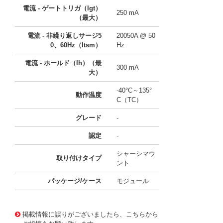
電流 - ゲートトリガ（Igt）
250 mA
（最大）
電流 - 非繰り返しサージ5
20050A @ 50
0、60Hz（Itsm）
Hz
電流 - ホールド（Ih）（最
300 mA
大）
-40°C～135°
動作温度
C（TC）
グレード
-
認定
-
シャーシマウ
取り付けタイプ
ント
パッケージ/ケース
モジュール
43640846
!041! TT590N18KOFXPSA1
掲載情報に誤りがございましたら、こちらから