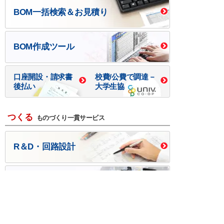
BOM一括検索＆お見積り
BOM作成ツール
口座開設・請求書
校費/公費で調達－
後払い
大学生協
つくる
ものづくり一貫サービス
R＆D・回路設計
基板設計・製造・実装
ケース・ハーネス加工