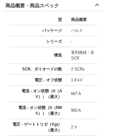
商品概要・商品スペック
型
商品概要
パッケージ
バルク
シリーズ
-
直列接続 - 全
構造
SCR
SCR、ダイオードの数
2 SCRs
電圧 - オフ状態
1.8 kV
電流 - オン状態（It（A
667 A
V））（最大）
電流 - オン状態（It（RM
950 A
S））（最大）
電圧 - ゲートトリガ（Vgt）
2 V
（最大）