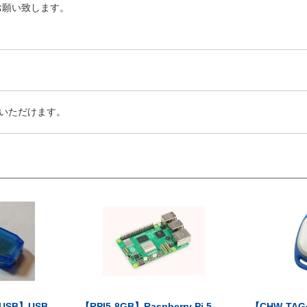
お願い致します。
いただけます。
-USB】USB
【RPI5-8GB】Raspberry Pi 5...
【CHW-TAG4