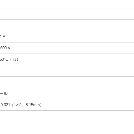
1 A
 600 V
150°C（TJ）
ール
（0.321インチ、8.15mm）