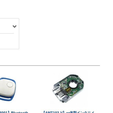
001】Bluetooth
【AMT102-V】一体型インクリメ