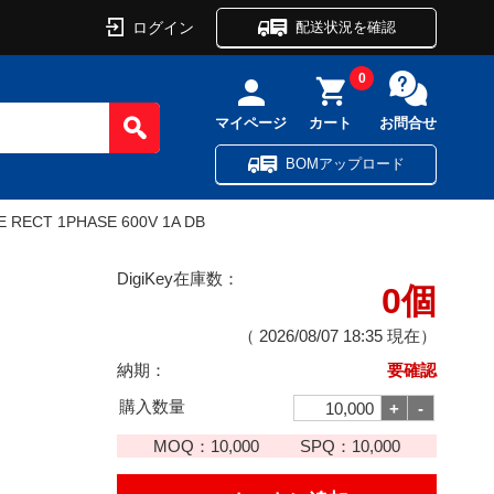
ログイン
配送状況を確認
0
マイページ
カート
お問合せ
BOMアップロード
E RECT 1PHASE 600V 1A DB
DigiKey在庫数：
0個
（
2026/08/07 18:35
現在）
納期：
要確認
購入数量
MOQ：
10,000
SPQ：
10,000