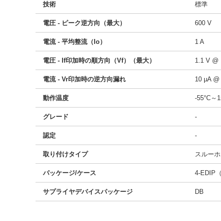
技術
標準
電圧 - ピーク逆方向（最大）
600 V
電流 - 平均整流（Io）
1 A
電圧 - If印加時の順方向（Vf）（最大）
1.1 V @ 
電流 - Vr印加時の逆方向漏れ
10 µA @
動作温度
-55°C～
グレード
-
認定
-
取り付けタイプ
スルーホ
パッケージ/ケース
4-EDIP
サプライヤデバイスパッケージ
DB
50317409
!041! DB105G