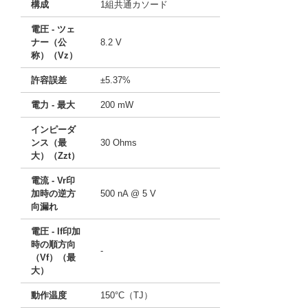
構成
1組共通カソード
電圧 - ツェ
ナー（公
8.2 V
称）（Vz）
許容誤差
±5.37%
電力 - 最大
200 mW
インピーダ
ンス（最
30 Ohms
大）（Zzt）
電流 - Vr印
加時の逆方
500 nA @ 5 V
向漏れ
電圧 - If印加
時の順方向
-
（Vf）（最
大）
動作温度
150°C（TJ）