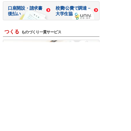
口座開設・請求書
校費/公費で調達－
後払い
大学生協
つくる
ものづくり一貫サービス
R＆D・回路設計
基板設計・製造・実装
ケース・ハーネス加工
※掲載されている価格には消費税、各種手数料が含まれ
ておりません。別途消費税およびお支払方法に応じた
手数料が必要になります。
※このホームページに掲載されている、記事・写真の一