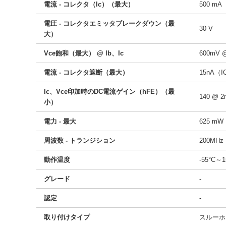
電流 - コレクタ（Ic）（最大）
500 mA
電圧 - コレクタエミッタブレークダウン（最
30 V
大）
Vce飽和（最大） @ lb、Ic
600mV 
電流 - コレクタ遮断（最大）
15nA（I
Ic、Vce印加時のDC電流ゲイン（hFE）（最
140 @ 
小）
電力 - 最大
625 mW
周波数 - トランジション
200MHz
動作温度
-55°C～
グレード
-
認定
-
取り付けタイプ
スルーホ