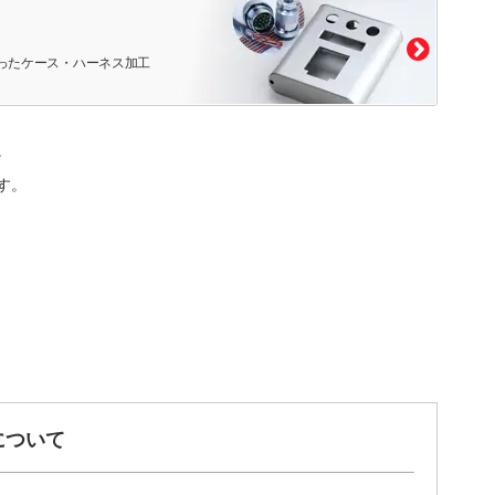
ったケース・ハーネス加工
。
す。
について