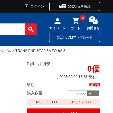
ログイン
配送状況を確認
0
マイページ
カート
お問合せ
BOMアップロード
 シングル
> TRANS PNP 30V 0.5A TO-92-3
DigiKey在庫数：
0個
（
2026/08/09 16:51
現在）
納期：
要確認
購入数量
MOQ：
2,000
SPQ：
2,000