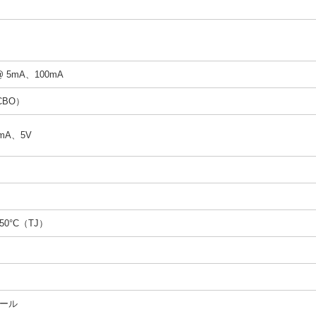
@ 5mA、100mA
CBO）
2mA、5V
150°C（TJ）
ール