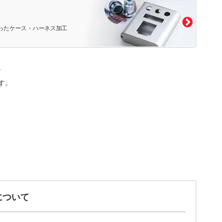
ったケース・ハーネス加工
。
す。
について