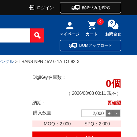
ログイン
配送状況を確認
0
マイページ
カート
お問合せ
BOMアップロード
 シングル
> TRANS NPN 45V 0.1A TO-92-3
DigiKey在庫数：
0個
（
2026/08/08 00:11
現在）
納期：
要確認
購入数量
MOQ：
2,000
SPQ：
2,000