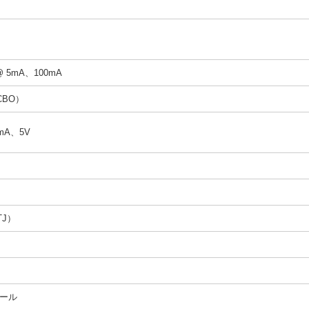
@ 5mA、100mA
CBO）
2mA、5V
TJ）
ール