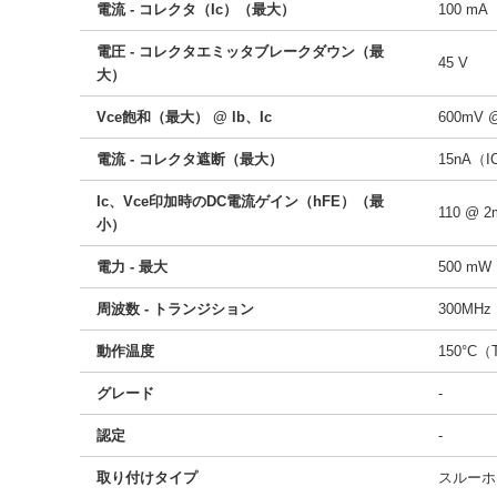
電流 - コレクタ（Ic）（最大）
100 mA
電圧 - コレクタエミッタブレークダウン（最
45 V
大）
Vce飽和（最大） @ lb、Ic
600mV 
電流 - コレクタ遮断（最大）
15nA（I
Ic、Vce印加時のDC電流ゲイン（hFE）（最
110 @ 
小）
電力 - 最大
500 mW
周波数 - トランジション
300MHz
動作温度
150°C（
グレード
-
認定
-
取り付けタイプ
スルーホ