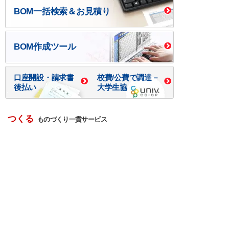
BOM一括検索＆お見積り
BOM作成ツール
口座開設・請求書
校費/公費で調達－
後払い
大学生協
つくる
ものづくり一貫サービス
R＆D・回路設計
基板設計・製造・実装
ケース・ハーネス加工