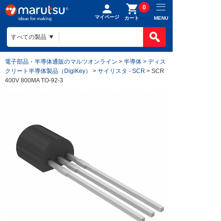
0
マイページ
MENU
カート
電子部品・半導体通販のマルツオンライン
>
半導体
>
ディス
クリート半導体製品（DigiKey）
>
サイリスタ - SCR
> SCR
400V 800MA TO-92-3