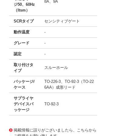
8A、9A
ジ50、60Hz
（Itsm）
SCRタイプ
センシティブゲート
動作温度
-
グレード
-
認定
-
取り付けタ
スルーホール
イプ
パッケージ/
TO-226-3、TO-92-3（TO-22
ケース
6AA）成形リード
サプライヤ
デバイスパ
TO-92-3
ッケージ
11761743
!041! BT169D/DG,126
掲載情報に誤りがございましたら、こちらから
ご指摘をお願い致します。