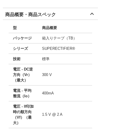
商品概要・商品スペック
型
商品概要
パッケージ
箱入りテープ（TB）
シリーズ
SUPERECTIFIER®
技術
標準
電圧 - DC逆
方向（Vr）
300 V
（最大）
電流 - 平均
400mA
整流（Io）
電圧 - If印加
時の順方向
1.5 V @ 2 A
（Vf）（最
大）