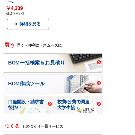
ー...
￥4,339
税込￥4,772
詳細を見る
買う
早く・便利に・スムーズに
BOM一括検索＆お見積り
BOM作成ツール
口座開設・請求書
校費/公費で調達－
後払い
大学生協
つくる
ものづくり一貫サービス