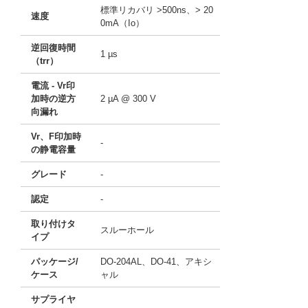
標準リカバリ >500ns、> 20
速度
0mA（Io）
逆回復時間
1 µs
（trr）
電流 - Vr印
加時の逆方
2 µA @ 300 V
向漏れ
Vr、F印加時
-
の静電容量
グレード
-
認定
-
取り付けタ
スルーホール
イプ
パッケージ/
DO-204AL、DO-41、アキシ
ケース
ャル
サプライヤ