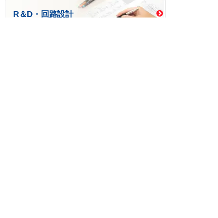
R＆D・回路設計
基板設計・製造・実装
ケース・ハーネス加工
※掲載されている価格には消費税、各種手数料が含まれ
ておりません。別途消費税およびお支払方法に応じた
手数料が必要になります。
※このホームページに掲載されている、記事・写真の一
部または全部をそのまま、または改変して利用・転
載・転用することを禁じます。
※商品によって販売価格が店頭価格と異なる場合がござ
います。
※弊社ではお客様が商品を選びやすくするためにデータ
シートの提供や技術情報、商品画像の表示を行ってい