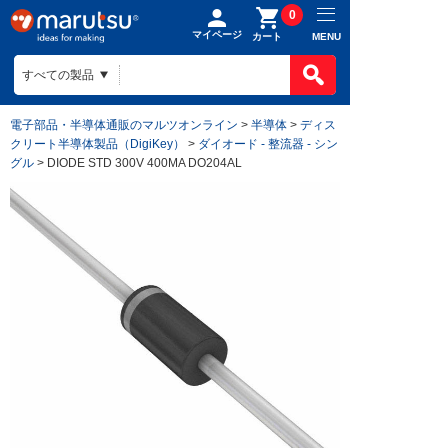
0
マイページ
MENU
カート
電子部品・半導体通販のマルツオンライン
>
半導体
>
ディス
クリート半導体製品（DigiKey）
>
ダイオード - 整流器 - シン
グル
> DIODE STD 300V 400MA DO204AL