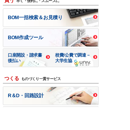
買う
早く・便利に・スムーズに
BOM一括検索＆お見積り
BOM作成ツール
口座開設・請求書
校費/公費で調達－
後払い
大学生協
つくる
ものづくり一貫サービス
R＆D・回路設計
基板設計・製造・実装