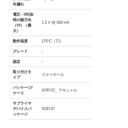
向漏れ
電圧 - If印加
時の順方向
1.2 V @ 500 mA
（Vf）（最
大）
動作温度
175°C（TJ）
グレード
-
認定
-
取り付けタ
スルーホール
イプ
パッケージ/
SOD-57、アキシャル
ケース
サプライヤ
デバイスパ
SOD-57
ッケージ
11773818
!041! BZT03C20-TAP