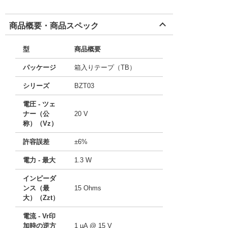
商品概要・商品スペック
型
商品概要
パッケージ
箱入りテープ（TB）
シリーズ
BZT03
電圧 - ツェ
ナー（公
20 V
称）（Vz）
許容誤差
±6%
電力 - 最大
1.3 W
インピーダ
ンス（最
15 Ohms
大）（Zzt）
電流 - Vr印
加時の逆方
1 µA @ 15 V